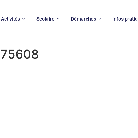
Activités
Scolaire
Démarches
infos prati
175608